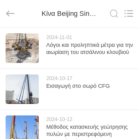
derlandse
ληνικά
日
Κίνα Beijing Sinovo International & Sinovo Heavy Industry Co.Ltd. εταιρικά νέα
本語
한국
العرب
हिन्दी
Türkçe
ΣΠΊΤΙ
ndonesia
iếng Việt
2024-11-01
ไทย
বাংলা
Λόγοι και προληπτικά μέτρα για την
فارسی
ΠΡΟΪΌΝΤΑ
αιωρίαση του ατσάλινου κλουβιού
Polski
ΕΜΦΆΝΙΣΗ
Κίνα
καλός
2024-10-17
VR
Ποιότητα
Υδραυλικός
Εισαγωγή στο σωρό CFG
διακόπτης
σωρών
προμηθευτής.
Copyright
ΠΕΡΊΠΟΥ
©
2010
ΕΜΕΊΣ
-
2026
Beijing
2024-10-12
Sinovo
International
Μέθοδος κατασκευής γεώτρησης
&
ΓΎΡΟΣ
Sinovo
πυλών με περιστρεφόμενη
Heavy
Industry