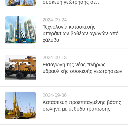
ΕΡΓΟΣΤΑΣΊΩΝ
συσκευή γεώτρησης σε
Co.Ltd..
All
σχηματισμούς σκληρού
Rights
Reserved.
ασβεστόλιθου
ΠΟΙΟΤΙΚΌΣ
2024-09-24
Τεχνολογία κατασκευής
ΈΛΕΓΧΟΣ
υπεράκτιων βαθέων αγωγών από
χάλυβα
ΜΑΣ
ΕΛΆΤΕ
2024-09-13
Εισαγωγή της νέας πλήρως
ΣΕ
υδραυλικής συσκευής γεωτρήσεων
ΕΠΑΦΉ
ΜΕ
2024-09-06
ΣΥΝΟΜΙΛΊΑ
Κατασκευή προεπιταγμένης βάσης
σωλήνα με μέθοδο τρύπωσης
ΤΏΡΑ