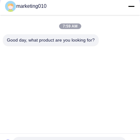
περιστρεφόμενης κίνησης σε
marketing010
εξοπλισμό γεώτρησης;
7:59 AM
loading...
Good day, what product are you looking for?
Λαϊκή κατηγορία
Όλα
Υδραυλικός 
Περιστροφική 
Διακόπτης Σωρών
Γεωτρύπανα
Core Εξέδρα 
CFA Εξοπλισμού
Γεώτρησης 
Πετρελαίου
Waterwell Εξέδρα 
Rotator 
Γεώτρησης 
Περιβλημάτων
Πετρελαίου
Υδραυλικό 
Desander
Δράπανα Crawler