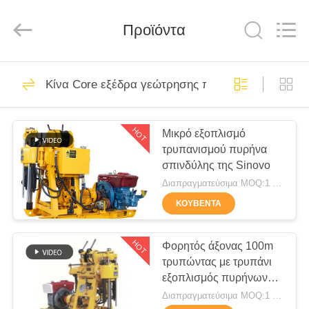
International
&
Sinovo
Προϊόντα
Heavy
Industry
Co.Ltd..
All
Rights
ΣΠΊΤΙ
48
Reserved.
Κίνα Core εξέδρα γεώτρησης πετρελαίου
Υδραυλικός
ΠΡΟΪΌΝΤΑ
διακόπτης σωρών
HOT
Μικρό εξοπλισμό
τρυπανισμού πυρήνα
ΕΜΦΆΝΙΣΗ
σπινδύλης της Sinovo
VR
Διαπραγματεύσιμα MOQ:1 σύνολο
ΚΟΥΒΈΝΤΑ
68
ΠΕΡΊΠΟΥ
περιστροφική
ΕΜΕΊΣ
HOT
Φορητός άξονας 100m
τρυπώντας με τρυπάνι
γεωτρύπανα
εξοπλισμός πυρήνων
ΓΎΡΟΣ
κτυπήματος 450mm
Διαπραγματεύσιμα MOQ:1 σύνολο