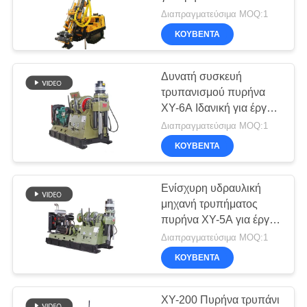
COMPANY
Διαπραγματεύσιμα MOQ:1
NEWS
ΚΟΥΒΈΝΤΑ
47
SITEMAP
Waterwell εξέδρα
Δυνατή συσκευή
τρυπανισμού πυρήνα
γεώτρησης
XY-6A Ιδανική για έργα
ΠΟΛΙΤΙΚΉ
τρυπανισμού
πετρελαίου
Διαπραγματεύσιμα MOQ:1
ΑΠΟΡΡΉΤΟΥ
ΚΟΥΒΈΝΤΑ
Ενίσχυρη υδραυλική
25
μηχανή τρυπήματος
Rotator
πυρήνα XY-5A για έργα
τρυπήματος
Διαπραγματεύσιμα MOQ:1
περιβλημάτων
ΚΟΥΒΈΝΤΑ
XY-200 Πυρήνα τρυπάνι