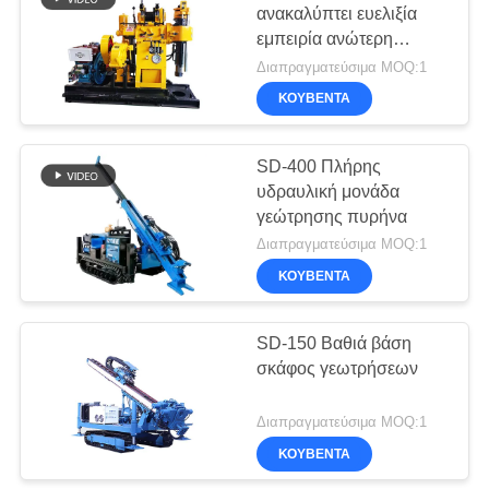
ανακαλύπτει ευελιξία
εμπειρία ανώτερη
33
απόδοση τρυπάνισης
Διαπραγματεύσιμα MOQ:1
Υδραυλικό Δράπανα
ΚΟΥΒΈΝΤΑ
Crawler
SD-400 Πλήρης
υδραυλική μονάδα
γεώτρησης πυρήνα
Διαπραγματεύσιμα MOQ:1
ΚΟΥΒΈΝΤΑ
27
SD-150 Βαθιά βάση
Desander
σκάφος γεωτρήσεων
Διαπραγματεύσιμα MOQ:1
ΚΟΥΒΈΝΤΑ