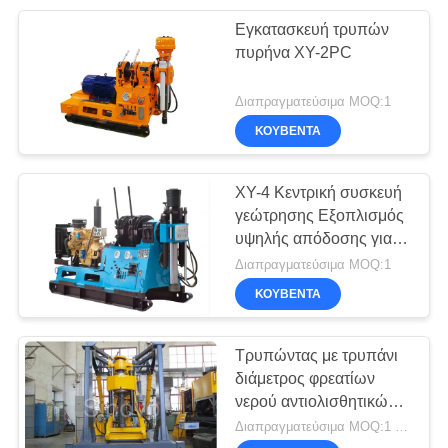
Εγκατασκευή τρυπών
26
πυρήνα XY-2PC
Διαφράγματος
Διαπραγματεύσιμα MOQ:1
Εξοπλισμός Wall
ΚΟΥΒΈΝΤΑ
ΧΥ-4 Κεντρική συσκευή
γεώτρησης Εξοπλισμός
υψηλής απόδοσης για
15
επιχειρήσεις γεώτρησης
Διαπραγματεύσιμα MOQ:1
Οριζόντια
ΚΟΥΒΈΝΤΑ
Directional εξέδρα
Τρυπώντας με τρυπάνι
γεώτρησης
διάμετρος φρεατίων
νερού αντιολισθητικών
πετρελαίου
αλυσίδων αξόνων και
Διαπραγματεύσιμα MOQ:1 μονάδα
εγκαταστάσεων