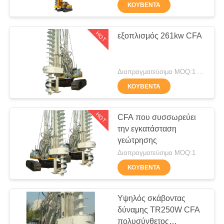
ΕΡΓΟΣΤΑΣΊΩΝ
τρυπά το βάθος 16,5 μ
ΚΟΥΒΈΝΤΑ
για το σωρό ιδρύματος
με τρυπάνι
ΠΟΙΟΤΙΚΌΣ
HOT
εξοπλισμός 261kw CFA
55
ΈΛΕΓΧΟΣ
Core εξέδρα
Διαπραγματεύσιμα MOQ:1 σύνολο
ΜΑΣ
γεώτρησης
ΚΟΥΒΈΝΤΑ
ΕΛΆΤΕ
πετρελαίου
ΣΕ
HOT
CFA που συσσωρεύει
την εγκατάσταση
ΕΠΑΦΉ
γεώτρησης
ΜΕ
28
Διαπραγματεύσιμα MOQ:1
ΚΟΥΒΈΝΤΑ
ΣΥΝΟΜΙΛΊΑ
CFA εξοπλισμού
ΤΏΡΑ
Υψηλός σκάβοντας
δύναμης TR250W CFA
πολυσύνθετος