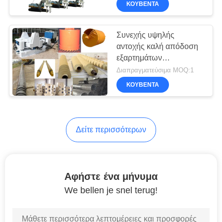
ΚΟΥΒΈΝΤΑ
27
Γεωλογική εξέδρα
Συνεχής υψηλής
γεώτρησης
αντοχής καλή απόδοση
εξαρτημάτων
πετρελαίου
εγκαταστάσεων
Διαπραγματεύσιμα MOQ:1
γεώτρησης διατρήσεων
ΚΟΥΒΈΝΤΑ
τρυπανιών πτήσης
23
Δείτε περισσότερων
Υδραυλική Στατική
οδηγός Χνουδωτά
Αφήστε ένα μήνυμα
We bellen je snel terug!
23