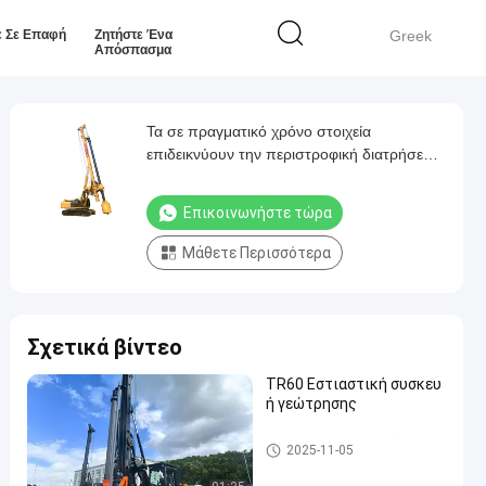
ε Σε Επαφή
Ζητήστε Ένα
Greek
Απόσπασμα
Τα σε πραγματικό χρόνο στοιχεία
επιδεικνύουν την περιστροφική διατρήσεων
εγκαταστάσεων γεώτρησης φορητή μηχανή
TR180F εγκαταστάσεων γεώτρησης
Επικοινωνήστε τώρα
μικροϋπολογιστών υδραυλική
συσσωρεύοντας
Μάθετε Περισσότερα
Σχετικά βίντεο
TR60 Εστιαστική συσκευ
ή γεώτρησης
περιστροφική γεωτρύπανα
2025-11-05