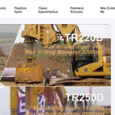
νιση
Περίπου
Γύρος
Ποιοτικός
Μας Ελάτ
Εμείς
Εργοστασίων
Έλεγχος
Με