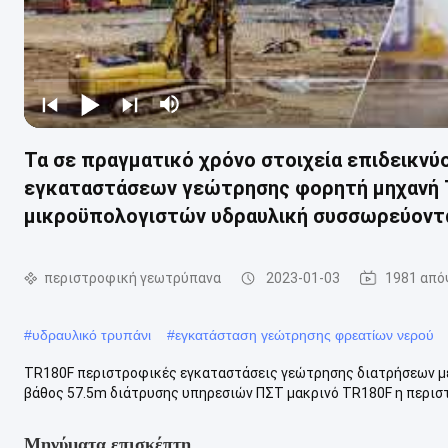
Τα σε πραγματικό χρόνο στοιχεία επιδεικν
εγκαταστάσεων γεώτρησης φορητή μηχανή
μικροϋπολογιστών υδραυλική συσσωρεύοντ
περιστροφική γεωτρύπανα
2023-01-03
1981 από
#
υδραυλικό τρυπάνι
#
εγκατάσταση γεώτρησης φρεατίων νερού
TR180F περιστροφικές εγκαταστάσεις γεώτρησης διατρήσεων μ
βάθος 57.5m διάτρυσης υπηρεσιών ΠΣΤ μακρινό TR180F η περισ
Μηνύματα επισκέπτη