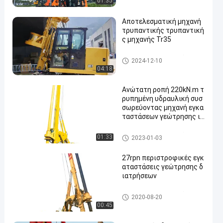
01:35
Αποτελεσματική μηχανή
τρυπαντικής τρυπαντική
ς μηχανής Tr35
περιστροφική γεωτρύπανα
2024-12-10
04:18
Ανώτατη ροπή 220kN.m τ
ρυπημένη υδραυλική συσ
σωρεύοντας μηχανή εγκα
ταστάσεων γεώτρησης ιδ
ρύματος πλαισίων ΓΑΤΩΝ
μηχανήματα
περιστροφική γεωτρύπανα
01:33
2023-01-03
27rpn περιστροφικές εγκ
αταστάσεις γεώτρησης δ
ιατρήσεων
περιστροφική γεωτρύπανα
2020-08-20
00:45