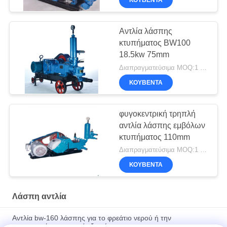
Αντλία λάσπης
κτυπήματος BW100
18.5kw 75mm
Διαπραγματεύσιμα MOQ:1 σύνολο
ΚΟΥΒΈΝΤΑ
φυγοκεντρική τρηπλή
αντλία λάσπης εμβόλων
κτυπήματος 110mm
Διαπραγματεύσιμα MOQ:1 σύνολο
ΚΟΥΒΈΝΤΑ
Λάσπη αντλία
Αντλία bw-160 λάσπης για το φρεάτιο νερού ή την
εφαρμοσμένη μηχανική εξερεύνησης