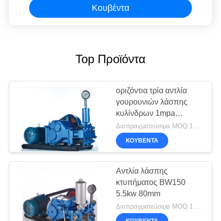
Κουβέντα
Top Προϊόντα
οριζόντια τρία αντλία
γουρουνιών λάσπης
κυλίνδρων 1mpa
κτυπήματος 50mm
Διαπραγματεύσιμα MOQ:1 σύνολο
ΚΟΥΒΈΝΤΑ
Αντλία λάσπης
κτυπήματος BW150
5.5kw 80mm
Διαπραγματεύσιμα MOQ:1 σύνολο
ΚΟΥΒΈΝΤΑ