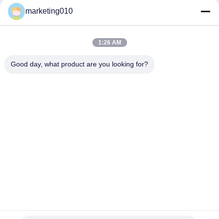
marketing010
Αντλία bw-450 λάσπης για την οικοδόμηση ιδρύματος, το
τρυπώντας με τρυπάνι φρεάτιο νερού ή την εξερεύνηση
1:26 AM
οριζόντιος κύλινδρος τρία αντλιών BW320 λάσπης που
εναλλάσσει τη singleacting εμβολοφόρο αντλία
Good day, what product are you looking for?
Λαϊκή κατηγορία
Όλα
Υδραυλικός 
Περιστροφική 
Διακόπτης Σωρών
Γεωτρύπανα
Core Εξέδρα 
CFA Εξοπλισμού
Γεώτρησης 
Πετρελαίου
Waterwell Εξέδρα 
Rotator 
Γεώτρησης 
Περιβλημάτων
Πετρελαίου
Υδραυλικό 
Desander
Δράπανα Crawler