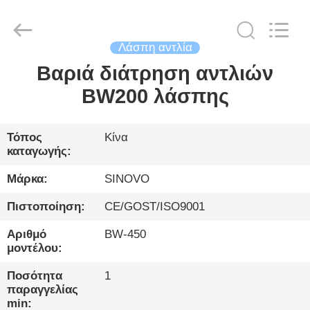
International
&
Sinovo
Heavy
Industry
Λάσπη αντλία
Co.Ltd..
All
Rights
Βαριά διάτρηση αντλιών
ΣΠΊΤΙ
Reserved.
BW200 λάσπης
ΠΡΟΪΌΝΤΑ
Τόπος
Κίνα
καταγωγής:
ΕΜΦΆΝΙΣΗ
VR
Μάρκα:
SINOVO
Πιστοποίηση:
CE/GOST/ISO9001
ΠΕΡΊΠΟΥ
Αριθμό
BW-450
ΕΜΕΊΣ
μοντέλου:
Ποσότητα
1
ΓΎΡΟΣ
παραγγελίας
min: