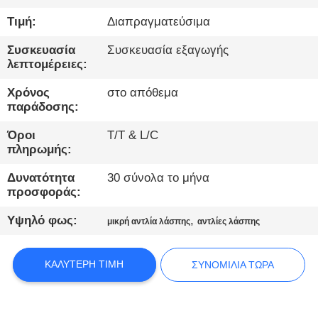
ΕΡΓΟΣΤΑΣΊΩΝ
Τιμή:
Διαπραγματεύσιμα
ΠΟΙΟΤΙΚΌΣ
Συσκευασία
Συσκευασία εξαγωγής
λεπτομέρειες:
ΈΛΕΓΧΟΣ
Χρόνος
στο απόθεμα
παράδοσης:
ΜΑΣ
Όροι
T/T & L/C
ΕΛΆΤΕ
πληρωμής:
ΣΕ
Δυνατότητα
30 σύνολα το μήνα
ΕΠΑΦΉ
προσφοράς:
ΜΕ
Υψηλό φως:
,
μικρή αντλία λάσπης
αντλίες λάσπης
ΣΥΝΟΜΙΛΊΑ
ΚΑΛΎΤΕΡΗ ΤΙΜΉ
ΣΥΝΟΜΙΛΊΑ ΤΏΡΑ
ΤΏΡΑ