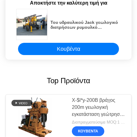
Αποκτήστε την καλύτερη τιμή για
Του υδραυλικού Jack γεωλογικό
διατρήσεων ρυμουλκό
μεταφοράς ροπής
εγκαταστάσεων γεώτρησης
ελαφρύ
Κουβέντα
Top Προϊόντα
X-$l*y-200B βράχος
200m γεωλογική
εγκατάσταση γεώτρησης
διατρήσεων μηχανών
Διαπραγματεύσιμα MOQ:1 σύνολο
ZS1115M
ΚΟΥΒΈΝΤΑ