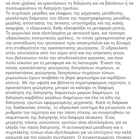
να είναι χρήσεις να ερευνήσουν τη διάτρυση και να βασίσουν ή να
συσσωρεύσουν τη διάτρηση τρυπών.
Το συμπαγές μέγεθος και ελαφρύς της μηχανικής μετάδοσης,
μεγαλύτερη διάμετρος του άξονα της περιστρεφόμενης μονάδας,
μεγάλης απόστασης της έκτασης υποστήριξης και της καλής
ακαμψίας, ο εξαγωνικός Kelly εξασφαλίζει τη μεταφορά ροπής.
Το ρυμουλκό είναι εξοπλισμένο με ακτινωτά tyes, και τέσσερις
υδραυλικούς ενισχυτικούς γρύλους, το οποίο χρησιμοποιείται για
την ισοπέδωση του τρυπανιού πρίν απασχολείται και τη δύναμη
στη σταθερότητα της εγκατάστασης γεώτρησης. Ο υδραυλικός
ιστός αποτελείται από τον κύριο ιστό και την επέκταση ιστών,
που βελτιώνουν πολύ την αποδοτικότητα εργασίας, και είναι
πολύ εύκολοι για τη μεταφορά και τη λειτουργία. Έναντι της
κοινής εγκατάστασης γεώτρησης διατρήσεων πυρήνων, οι
εγκαταστάσεις γεώτρησης διατρήσεων πυρήνων τύπων
ρυμουλκών έχουν αναβάλει το βαρύ φορτωτήρα και κερδίζουν
κόστος. Με την υψηλή και βέλτιστη περιστρεφόμενη ταχύτητα, η
εγκατάσταση γεώτρησης μπορεί να καλύψει τη διάφορη
απαίτηση της διάτρησης διαμαντιών μικρών διαμέτρων, τη
διάτρηση καρβιδίου μεγάλων διαμέτρων και όλα τα είδη της
διάτρησης τρυπών εφαρμοσμένης μηχανικής. Κατά τη διάρκεια
της διαδικασίας σίτισης, το υδραυλικό σύστημα θα μπορούσε να
ρυθμίσει την ταχύτητα και την πίεση σίτισης να συναντηθούν τα
requirments της διάτρησης στα διάφορα stratums. Ένας
μετρητής πίεσης κατώτατος-τρυπών είναι εξοπλισμένος για να
ελέγξει την πίεση διάτρυσης. Η αυτοκινητικοί μετάδοση και ο
συμπλέκτης τύπων είναι εξοπλισμένοι για να επιτύχουν την καλή
κοινωνία και την εύκολη συντήρηση. Ο συγκεντρωμένος πίνακας