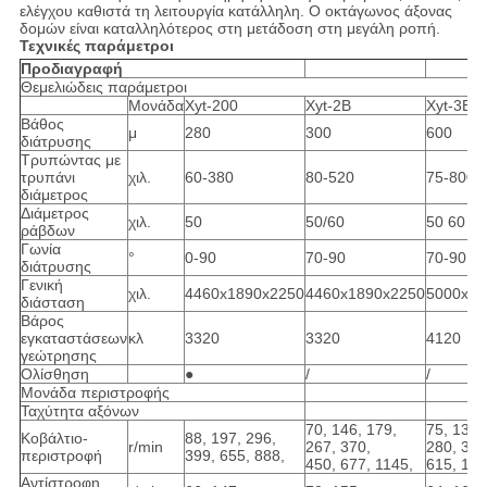
ελέγχου καθιστά τη λειτουργία κατάλληλη. Ο οκτάγωνος άξονας
δομών είναι καταλληλότερος στη μετάδοση στη μεγάλη ροπή.
Τεχνικές παράμετροι
Προδιαγραφή
Θεμελιώδεις παράμετροι
Μονάδα
Xyt-200
Xyt-2B
Xyt-3B
Βάθος
μ
280
300
600
διάτρυσης
Τρυπώντας με
τρυπάνι
χιλ.
60-380
80-520
75-800
διάμετρος
Διάμετρος
χιλ.
50
50/60
50 60
ράβδων
Γωνία
°
0-90
70-90
70-90
διάτρυσης
Γενική
χιλ.
4460x1890x2250
4460x1890x2250
5000x22
διάσταση
Βάρος
εγκαταστάσεων
κλ
3320
3320
4120
γεώτρησης
Ολίσθηση
●
/
/
Μονάδα περιστροφής
Ταχύτητα αξόνων
70, 146, 179,
75, 135,
Κοβάλτιο-
88, 197, 296,
r/min
267, 370,
280, 355
περιστροφή
399, 655, 888,
450, 677, 1145,
615, 103
Αντίστροφη