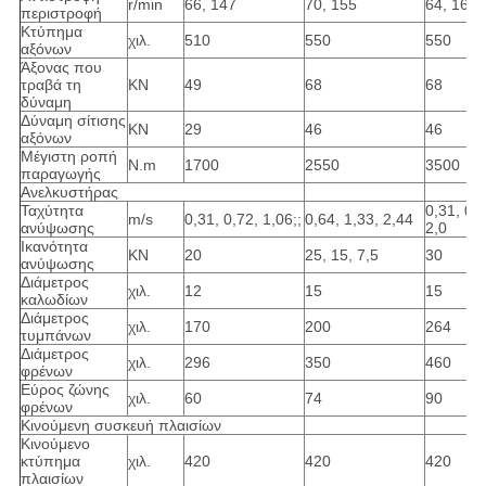
r/min
66, 147
70, 155
64, 160
περιστροφή
Κτύπημα
χιλ.
510
550
550
αξόνων
Άξονας που
τραβά τη
KN
49
68
68
δύναμη
Δύναμη σίτισης
KN
29
46
46
αξόνων
Μέγιστη ροπή
N.m
1700
2550
3500
παραγωγής
Ανελκυστήρας
Ταχύτητα
0,31, 0,6
m/s
0,31, 0,72, 1,06;;
0,64, 1,33, 2,44
ανύψωσης
2,0
Ικανότητα
KN
20
25, 15, 7,5
30
ανύψωσης
Διάμετρος
χιλ.
12
15
15
καλωδίων
Διάμετρος
χιλ.
170
200
264
τυμπάνων
Διάμετρος
χιλ.
296
350
460
φρένων
Εύρος ζώνης
χιλ.
60
74
90
φρένων
Κινούμενη συσκευή πλαισίων
Κινούμενο
κτύπημα
χιλ.
420
420
420
πλαισίων