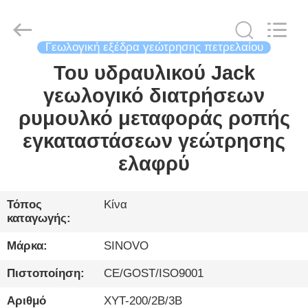
International
&
Sinovo
Heavy
Industry
Γεωλογική εξέδρα γεώτρησης πετρελαίου
Co.Ltd..
All
Rights
Του υδραυλικού Jack
ΣΠΊΤΙ
Reserved.
γεωλογικό διατρήσεων
ΠΡΟΪΌΝΤΑ
ρυμουλκό μεταφοράς ροπής
εγκαταστάσεων γεώτρησης
ΕΜΦΆΝΙΣΗ
ελαφρύ
VR
Τόπος
Κίνα
καταγωγής:
ΠΕΡΊΠΟΥ
ΕΜΕΊΣ
Μάρκα:
SINOVO
Πιστοποίηση:
CE/GOST/ISO9001
ΓΎΡΟΣ
Αριθμό
XYT-200/2Β/3Β