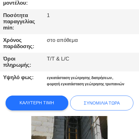
ΕΡΓΟΣΤΑΣΊΩΝ
μοντέλου:
Ποσότητα
1
ΠΟΙΟΤΙΚΌΣ
παραγγελίας
min:
ΈΛΕΓΧΟΣ
Χρόνος
στο απόθεμα
παράδοσης:
ΜΑΣ
Όροι
T/T & L/C
ΕΛΆΤΕ
πληρωμής:
ΣΕ
Υψηλό φως:
,
εγκατάσταση γεώτρησης διατρήσεων
ΕΠΑΦΉ
φορητή εγκατάσταση γεώτρησης τρυπανιών
ΜΕ
ΚΑΛΎΤΕΡΗ ΤΙΜΉ
ΣΥΝΟΜΙΛΊΑ ΤΏΡΑ
ΣΥΝΟΜΙΛΊΑ
ΤΏΡΑ