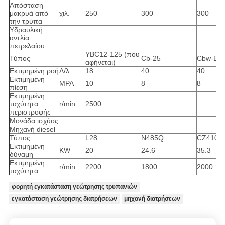
Απόσταση
μακρυά από
χιλ.
250
300
300
την τρύπα
Υδραυλική
αντλία
πετρελαίου
YBC12-125 (που
Τύπος
Cb-25
Cbw-E3
αφήνεται)
Εκτιμημένη ροή
Λ/λ
18
40
40
Εκτιμημένη
MPA
10
8
8
πίεση
Εκτιμημένη
ταχύτητα
r/min
2500
περιστροφής
Μονάδα ισχύος
Μηχανή diesel
Τύπος
L28
N485Q
CZ4102
Εκτιμημένη
KW
20
24.6
35.3
δύναμη
Εκτιμημένη
r/min
2200
1800
2000
ταχύτητα
φορητή εγκατάσταση γεώτρησης τρυπανιών
εγκατάσταση γεώτρησης διατρήσεων
μηχανή διατρήσεων