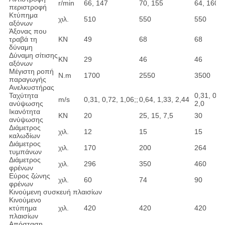
r/min
66, 147
70, 155
64, 160
περιστροφή
Κτύπημα
χιλ.
510
550
550
αξόνων
Άξονας που
τραβά τη
KN
49
68
68
δύναμη
Δύναμη σίτισης
KN
29
46
46
αξόνων
Μέγιστη ροπή
N.m
1700
2550
3500
παραγωγής
Ανελκυστήρας
Ταχύτητα
0,31, 0,6
m/s
0,31, 0,72, 1,06;;
0,64, 1,33, 2,44
ανύψωσης
2,0
Ικανότητα
KN
20
25, 15, 7,5
30
ανύψωσης
Διάμετρος
χιλ.
12
15
15
καλωδίων
Διάμετρος
χιλ.
170
200
264
τυμπάνων
Διάμετρος
χιλ.
296
350
460
φρένων
Εύρος ζώνης
χιλ.
60
74
90
φρένων
Κινούμενη συσκευή πλαισίων
Κινούμενο
κτύπημα
χιλ.
420
420
420
πλαισίων
Απόσταση