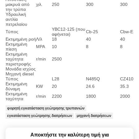
μακρυά από
χιλ.
250
300
300
την τρύπα
Υδραυλική
αντλία
πετρελαίου
YBC12-125 (που
Τύπος
Cb-25
Cbw-E32
αφήνεται)
Εκτιμημένη ροή
Λ/λ
18
40
40
Εκτιμημένη
MPA
10
8
8
πίεση
Εκτιμημένη
ταχύτητα
r/min
2500
περιστροφής
Μονάδα ισχύος
Μηχανή diesel
Τύπος
L28
N485Q
CZ4102
Εκτιμημένη
KW
20
24.6
35.3
δύναμη
Εκτιμημένη
r/min
2200
1800
2000
ταχύτητα
φορητή εγκατάσταση γεώτρησης τρυπανιών
εγκατάσταση γεώτρησης διατρήσεων
μηχανή διατρήσεων
Αποκτήστε την καλύτερη τιμή για