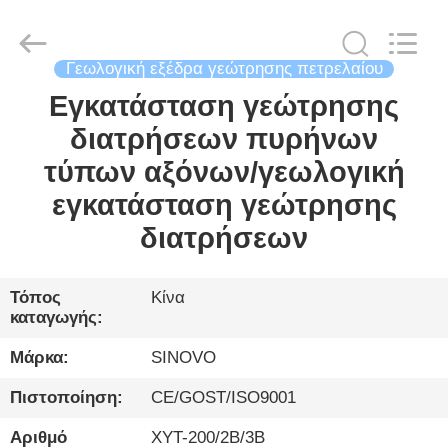
International
&
Sinovo
Heavy
Industry
Γεωλογική εξέδρα γεώτρησης πετρελαίου
Co.Ltd..
All
Rights
Εγκατάσταση γεώτρησης
ΣΠΊΤΙ
Reserved.
διατρήσεων πυρήνων
ΠΡΟΪΌΝΤΑ
τύπων αξόνων/γεωλογική
εγκατάσταση γεώτρησης
ΕΜΦΆΝΙΣΗ
διατρήσεων
VR
Τόπος
Κίνα
καταγωγής:
ΠΕΡΊΠΟΥ
ΕΜΕΊΣ
Μάρκα:
SINOVO
Πιστοποίηση:
CE/GOST/ISO9001
ΓΎΡΟΣ
Αριθμό
XYT-200/2Β/3Β