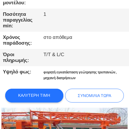
ΕΡΓΟΣΤΑΣΊΩΝ
μοντέλου:
Ποσότητα
1
ΠΟΙΟΤΙΚΌΣ
παραγγελίας
min:
ΈΛΕΓΧΟΣ
Χρόνος
στο απόθεμα
παράδοσης:
ΜΑΣ
Όροι
T/T & L/C
ΕΛΆΤΕ
πληρωμής:
ΣΕ
Υψηλό φως:
,
φορητή εγκατάσταση γεώτρησης τρυπανιών
ΕΠΑΦΉ
μηχανή διατρήσεων
ΜΕ
ΚΑΛΎΤΕΡΗ ΤΙΜΉ
ΣΥΝΟΜΙΛΊΑ ΤΏΡΑ
ΣΥΝΟΜΙΛΊΑ
ΤΏΡΑ