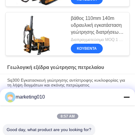
βάθος 110mm 140m
υδραυλική εγκατάσταση
γεώτρησης διατρήσεων
αγκύρων Drive 55kw
Διαπραγματεύσιμα MOQ:1 κομμάτι
Dia
ΚΟΥΒΈΝΤΑ
Γεωλογική εξέδρα γεώτρησης πετρελαίου
Sq300 Εγκατασκευή γεώτρησης αντίστροφης κυκλοφορίας για
τη λήψη δειγμάτων και σκόνης πετρώματος
marketing010
Ντροπαλός-4 πλήρης υδραυλική εγκατάσταση γεώτρησης
διατρήσεων πυρήνων 1500m γεωλογική μηχανή διατρήσεων
βάθους
8:57 AM
Xyt-3b 600m γεωλογική μηχανή εγκαταστάσεων γεώτρησης
διατρήσεων τύπων ρυμουλκών βάθους
Good day, what product are you looking for?