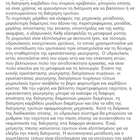
τη διάτρηση καρβιδίου του στερεού κρεβατιού, μπορούν επίσης
να είναι χρήσεις να ερευνήσουν τη διάτρυση και να βασίσουν ή να
συσσωρεύσουν τη διάτρηση τρυπών.
Το συμπαγές μέγεθος και ελαφρύς της μηχανικής μετάδοσης,
μεγαλύτερη διάμετρος του άξονα της περιστρεφόμενης μονάδας,
μεγάλης απόστασης της έκτασης υποστήριξης και της καλής
ακαμψίας, ο εξαγωνικός Kelly εξασφαλίζει τη μεταφορά ροπής.
Το ρυμουλκό είναι εξοπλισμένο με ακτινωτά tyes, και τέσσερις
υδραυλικούς ενισχυτικούς γρύλους, το οποίο χρησιμοποιείται για
την ισοπέδωση του τρυπανιού πρίν απασχολείται και τη δύναμη
στη σταθερότητα της εγκατάστασης γεώτρησης. Ο υδραυλικός
ιστός αποτελείται από τον κύριο ιστό και την επέκταση ιστών,
που βελτιώνουν πολύ την αποδοτικότητα εργασίας, και είναι
πολύ εύκολοι για τη μεταφορά και τη λειτουργία. Έναντι της
κοινής εγκατάστασης γεώτρησης διατρήσεων πυρήνων, οι
εγκαταστάσεις γεώτρησης διατρήσεων πυρήνων τύπων
ρυμουλκών έχουν αναβάλει το βαρύ φορτωτήρα και κερδίζουν
κόστος. Με την υψηλή και βέλτιστη περιστρεφόμενη ταχύτητα, η
εγκατάσταση γεώτρησης μπορεί να καλύψει τη διάφορη
απαίτηση της διάτρησης διαμαντιών μικρών διαμέτρων, τη
διάτρηση καρβιδίου μεγάλων διαμέτρων και όλα τα είδη της
διάτρησης τρυπών εφαρμοσμένης μηχανικής. Κατά τη διάρκεια
της διαδικασίας σίτισης, το υδραυλικό σύστημα θα μπορούσε να
ρυθμίσει την ταχύτητα και την πίεση σίτισης να συναντηθούν τα
requirments της διάτρησης στα διάφορα stratums. Ένας
μετρητής πίεσης κατώτατος-τρυπών είναι εξοπλισμένος για να
ελέγξει την πίεση διάτρυσης. Η αυτοκινητικοί μετάδοση και ο
συμπλέκτης τύπων είναι εξοπλισμένοι για να επιτύχουν την καλή