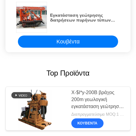
Εγκατάσταση γεώτρησης
διατρήσεων πυρήνων τύπων
αξόνων/γεωλογική εγκατάσταση
γεώτρησης διατρήσεων
Κουβέντα
Top Προϊόντα
X-$l*y-200B βράχος
200m γεωλογική
εγκατάσταση γεώτρησης
διατρήσεων μηχανών
Διαπραγματεύσιμα MOQ:1 σύνολο
ZS1115M
ΚΟΥΒΈΝΤΑ