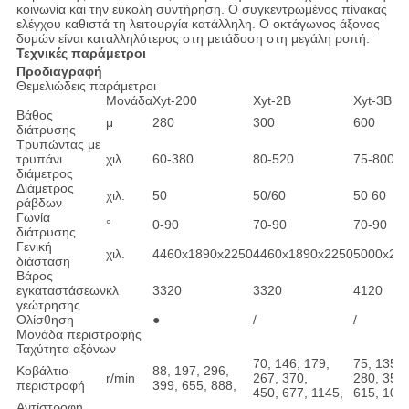
κοινωνία και την εύκολη συντήρηση. Ο συγκεντρωμένος πίνακας
ελέγχου καθιστά τη λειτουργία κατάλληλη. Ο οκτάγωνος άξονας
δομών είναι καταλληλότερος στη μετάδοση στη μεγάλη ροπή.
Τεχνικές παράμετροι
Προδιαγραφή
Θεμελιώδεις παράμετροι
Μονάδα
Xyt-200
Xyt-2B
Xyt-3B
Βάθος
μ
280
300
600
διάτρυσης
Τρυπώντας με
τρυπάνι
χιλ.
60-380
80-520
75-800
διάμετρος
Διάμετρος
χιλ.
50
50/60
50 60
ράβδων
Γωνία
°
0-90
70-90
70-90
διάτρυσης
Γενική
χιλ.
4460x1890x2250
4460x1890x2250
5000x22
διάσταση
Βάρος
εγκαταστάσεων
κλ
3320
3320
4120
γεώτρησης
Ολίσθηση
●
/
/
Μονάδα περιστροφής
Ταχύτητα αξόνων
70, 146, 179,
75, 135, 
Κοβάλτιο-
88, 197, 296,
r/min
267, 370,
280, 355,
περιστροφή
399, 655, 888,
450, 677, 1145,
615, 103
Αντίστροφη