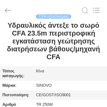
International
&
Sinovo
Heavy
Industry
CFA εξοπλισμού
Co.Ltd..
All
Rights
Υδραυλικός άντεξε το σωρό
ΣΠΊΤΙ
Reserved.
CFA 23.5m περιστροφική
ΠΡΟΪΌΝΤΑ
εγκατάσταση γεώτρησης
διατρήσεων βάθους/μηχανή
ΕΜΦΆΝΙΣΗ
CFA
VR
Τόπος
Κίνα
καταγωγής:
ΠΕΡΊΠΟΥ
ΕΜΕΊΣ
Μάρκα:
SINOVO
Πιστοποίηση:
CE/GOST/ISO9001
ΓΎΡΟΣ
Αριθμό
TR 250W