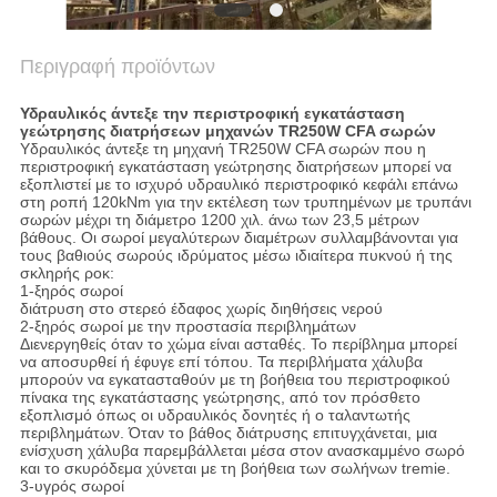
Περιγραφή προϊόντων
Υδραυλικός άντεξε την περιστροφική εγκατάσταση
γεώτρησης διατρήσεων μηχανών TR250W CFA σωρών
Υδραυλικός άντεξε τη μηχανή TR250W CFA σωρών που η
περιστροφική εγκατάσταση γεώτρησης διατρήσεων μπορεί να
εξοπλιστεί με το ισχυρό υδραυλικό περιστροφικό κεφάλι επάνω
στη ροπή 120kNm για την εκτέλεση των τρυπημένων με τρυπάνι
σωρών μέχρι τη διάμετρο 1200 χιλ. άνω των 23,5 μέτρων
βάθους. Οι σωροί μεγαλύτερων διαμέτρων συλλαμβάνονται για
τους βαθιούς σωρούς ιδρύματος μέσω ιδιαίτερα πυκνού ή της
σκληρής ροκ:
1-ξηρός σωροί
διάτρυση στο στερεό έδαφος χωρίς διηθήσεις νερού
2-ξηρός σωροί με την προστασία περιβλημάτων
Διενεργηθείς όταν το χώμα είναι ασταθές. Το περίβλημα μπορεί
να αποσυρθεί ή έφυγε επί τόπου. Τα περιβλήματα χάλυβα
μπορούν να εγκατασταθούν με τη βοήθεια του περιστροφικού
πίνακα της εγκατάστασης γεώτρησης, από τον πρόσθετο
εξοπλισμό όπως οι υδραυλικός δονητές ή ο ταλαντωτής
περιβλημάτων. Όταν το βάθος διάτρυσης επιτυγχάνεται, μια
ενίσχυση χάλυβα παρεμβάλλεται μέσα στον ανασκαμμένο σωρό
και το σκυρόδεμα χύνεται με τη βοήθεια των σωλήνων tremie.
3-υγρός σωροί