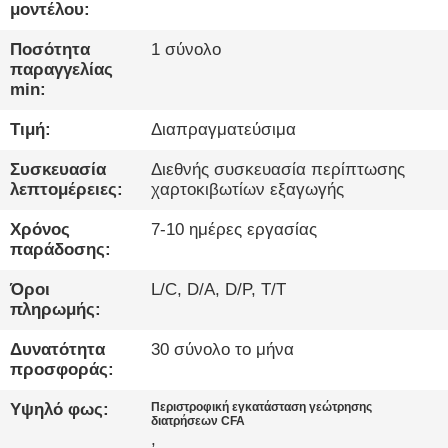
ΕΡΓΟΣΤΑΣΊΩΝ
μοντέλου:
Ποσότητα
1 σύνολο
ΠΟΙΟΤΙΚΌΣ
παραγγελίας
min:
ΈΛΕΓΧΟΣ
Τιμή:
Διαπραγματεύσιμα
ΜΑΣ
Συσκευασία
Διεθνής συσκευασία περίπτωσης
λεπτομέρειες:
χαρτοκιβωτίων εξαγωγής
ΕΛΆΤΕ
ΣΕ
Χρόνος
7-10 ημέρες εργασίας
παράδοσης:
ΕΠΑΦΉ
Όροι
L/C, D/A, D/P, T/T
ΜΕ
πληρωμής:
Δυνατότητα
30 σύνολο το μήνα
ΣΥΝΟΜΙΛΊΑ
προσφοράς:
ΤΏΡΑ
Υψηλό φως:
Περιστροφική εγκατάσταση γεώτρησης
διατρήσεων CFA
,