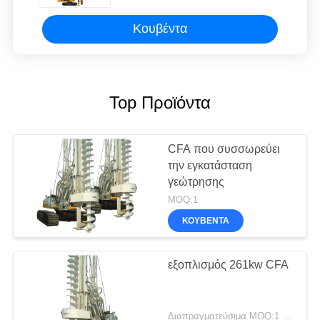
διατρήσεων βάθους/μηχανή CFA
Κουβέντα
Top Προϊόντα
CFA που συσσωρεύει
την εγκατάσταση
γεώτρησης
MOQ:1
ΚΟΥΒΈΝΤΑ
εξοπλισμός 261kw CFA
Διαπραγματεύσιμα MOQ:1 σύνολο