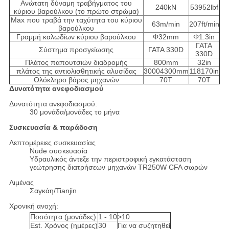
Ανώτατη δύναμη τραβήγματος του
240kN
53952lbf
κύριου βαρούλκου (το πρώτο στρώμα)
Max που τραβά την ταχύτητα του κύριου
63m/min
207ft/min
βαρούλκου
Γραμμή καλωδίων κύριου βαρούλκου
Φ32mm
Φ1.3in
ΓΑΤΑ
Σύστημα προσγείωσης
ΓΑΤΑ 330D
330D
Πλάτος παπουτσιών διαδρομής
800mm
32in
πλάτος της αντιολισθητικής αλυσίδας
30004300mm
118170in
Ολόκληρο βάρος μηχανών
70T
70T
Δυνατότητα ανεφοδιασμού
Δυνατότητα ανεφοδιασμού:
30 μονάδα/μονάδες το μήνα
Συσκευασία & παράδοση
Λεπτομέρειες συσκευασίας
Nude συσκευασία
Υδραυλικός άντεξε την περιστροφική εγκατάσταση
γεώτρησης διατρήσεων μηχανών TR250W CFA σωρών
Λιμένας
Σαγκάη/Tianjin
Χρονική ανοχή:
Ποσότητα (μονάδες)
1 - 10
>10
Est. Χρόνος (ημέρες)
30
Για να συζητηθεί