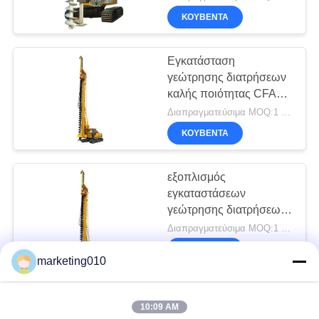
ΚΟΥΒΈΝΤΑ
Εγκατάσταση
γεώτρησης διατρήσεων
καλής ποιότητας CFA
της Κίνας Max που
Διαπραγματεύσιμα MOQ:1 σύνολο
τρυπά το βάθος 16,5 μ
ΚΟΥΒΈΝΤΑ
για το σωρό ιδρύματος
με τρυπάνι
εξοπλισμός
εγκαταστάσεων
γεώτρησης διατρήσεων
Cfa αντιολισθητικών
Διαπραγματεύσιμα MOQ:1 σύνολο
αλυσίδων βάθους 26m
ΚΟΥΒΈΝΤΑ
marketing010
CFA εξοπλισμού
10:09 AM