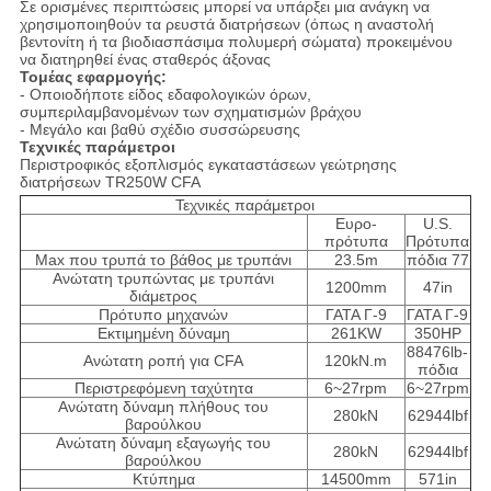
Σε ορισμένες περιπτώσεις μπορεί να υπάρξει μια ανάγκη να
χρησιμοποιηθούν τα ρευστά διατρήσεων (όπως η αναστολή
βεντονίτη ή τα βιοδιασπάσιμα πολυμερή σώματα) προκειμένου
να διατηρηθεί ένας σταθερός άξονας
Τομέας εφαρμογής:
- Οποιοδήποτε είδος εδαφολογικών όρων,
συμπεριλαμβανομένων των σχηματισμών βράχου
- Μεγάλο και βαθύ σχέδιο συσσώρευσης
Τεχνικές παράμετροι
Περιστροφικός εξοπλισμός εγκαταστάσεων γεώτρησης
διατρήσεων TR250W CFA
Τεχνικές παράμετροι
Ευρο-
U.S.
πρότυπα
Πρότυπα
Max που τρυπά το βάθος με τρυπάνι
23.5m
πόδια 77
Ανώτατη τρυπώντας με τρυπάνι
1200mm
47in
διάμετρος
Πρότυπο μηχανών
ΓΑΤΑ Γ-9
ΓΑΤΑ Γ-9
Εκτιμημένη δύναμη
261KW
350HP
88476lb-
Ανώτατη ροπή για CFA
120kN.m
πόδια
Περιστρεφόμενη ταχύτητα
6~27rpm
6~27rpm
Ανώτατη δύναμη πλήθους του
280kN
62944lbf
βαρούλκου
Ανώτατη δύναμη εξαγωγής του
280kN
62944lbf
βαρούλκου
Κτύπημα
14500mm
571in