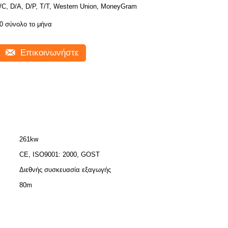
/C, D/A, D/P, T/T, Western Union, MoneyGram
0 σύνολο το μήνα
Επικοινωνήστε
261kw
CE, ISO9001: 2000, GOST
Διεθνής συσκευασία εξαγωγής
80m