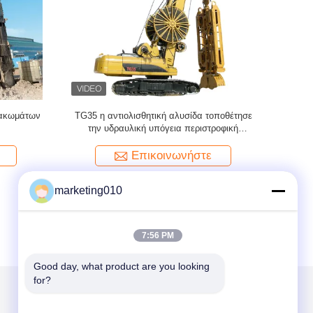
 αρπαγών
Η αντιολισθητική αλυσίδα υδραυλικών
Υπόγει
 υδραυλικά
συστημάτων 187KW TG26 τοποθέτησε την
υδραυλικ
ύστημα
ισχυρή αρπαγή τοίχων διαφραγμάτων
Επικοινωνήστε
marketing010
7:56 PM
Good day, what product are you looking 
for?
Στείλτε μας μήνυμα