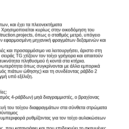
ων, και έχει τα πλεονεκτήματα
. Χρησιμοποιείται κυρίως στην οικοδόμηση του
truction.projects, όπως ο σταθμός μετρό, υπόγειο
 την εφαρμοσμένη μηχανική φραγμάτων δεξαμενών και
λές και προσαρμόσιμο να λειτουργήσει, άριστο στη
σειράς TG χτίζουν τον τοίχο γρήγορα και απαιτούν
 πυκνότητα πληθυσμού ή κοντά στα κτήρια.
ανωτερότητα όπως συγκρίνονται με άλλα εμπορικά
μός πιάτων ώθησης) και τη συνδέοντας ράβδο 2
γμή υπό εξέλιξη.
ίες:
σμός 4-ράβδων) μηά διαγραμμιστές, ο βραχίονας
κευή του τοίχου διαφραγμάτων στα σύνθετα στρώματα
 σύντομος
 συμπεριφορά ρυθμίζοντας για τον τοίχο αυλακώσεων
, που καταγράφει και που επιδεικνύει το σκαμμένες