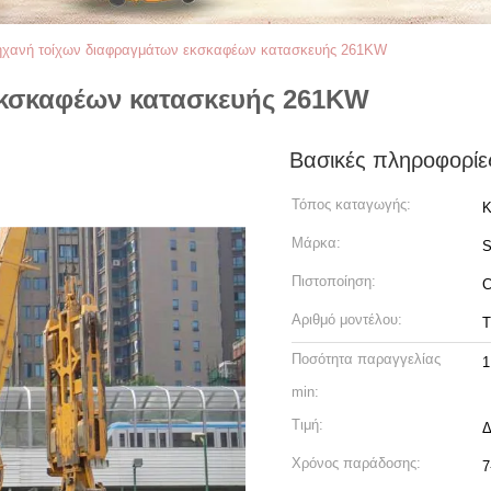
χανή τοίχων διαφραγμάτων εκσκαφέων κατασκευής 261KW
εκσκαφέων κατασκευής 261KW
Βασικές πληροφορίε
Τόπος καταγωγής:
Κ
Μάρκα:
Πιστοποίηση:
C
Αριθμό μοντέλου:
T
Ποσότητα παραγγελίας
1
min:
Τιμή:
Δ
Χρόνος παράδοσης:
7