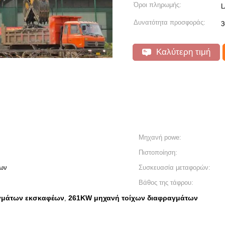
Όροι πληρωμής:
L
Δυνατότητα προσφοράς:
3
Καλύτερη τιμή
Μηχανή powe:
Πιστοποίηση:
των
Συσκευασία μεταφορών:
Βάθος της τάφρου:
γμάτων εκσκαφέων
261KW μηχανή τοίχων διαφραγμάτων
,