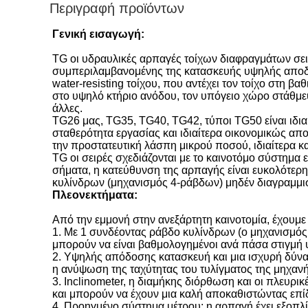
Περιγραφή προϊόντων
Γενική εισαγωγή:
TG οι υδραυλικές αρπαγές τοίχων διαφραγμάτων σειρ
συμπεριλαμβανομένης της κατασκευής υψηλής αποδοτ
water-resisting τοίχου, που αντέχει τον τοίχο στη 
στο υψηλό κτήριο ανόδου, τον υπόγειο χώρο στάθμευ
άλλες.
TG26 μας, TG35, TG40, TG42, τύποι TG50 είναι ιδια
σταθερότητα εργασίας και ιδιαίτερα οικονομικώς απ
την προστατευτική λάσπη μικρού ποσού, ιδιαίτερα κα
TG οι σειρές σχεδιάζονται με το καινοτόμο σύστημ
σήματα, η κατεύθυνση της αρπαγής είναι ευκολότερ
κυλίνδρων (μηχανισμός 4-ράβδων) μηδέν διαγραμμισ
Πλεονεκτήματα:
Από την εμμονή στην ανεξάρτητη καινοτομία, έχουμε 
1. Με 1 συνδέοντας ράβδο κυλίνδρων (ο μηχανισμός
μπορούν να είναι βαθμολογημένοι ανά πάσα στιγμή 
2. Υψηλής απόδοσης κατασκευή και μια ισχυρή δύνα
η ανύψωση της ταχύτητας του τυλίγματος της μηχανή
3. Inclinometer, η διαμήκης διόρθωση και οι πλευ
και μπορούν να έχουν μια καλή αποκαθιστώντας επ
4. Προηγμένο σύστημα μέτρου: η αρπαγή έχει εξοπλ