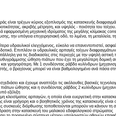
άς είναι τρέχων κύριος εξοπλισμός της κατασκευής διαφραγμάτ
ικότητας, ακριβής μέτρηση, και υψηλός - ποιότητα του τοίχου
βαθιά εφαρμοσμένη μηχανική ιδρύματος της μεγάλης κλίμακας cons
σης, την υπόγεια επιχειρησιακή οδό, το λιμένα, τη μεταλλεία,
ίτερα υδραυλικοί ελεγχόμενος, εύκολο να επανεντοπιστεί, ασφα
οδοτικό. Επιπλέον οι υδραυλικές αρπαγές τοίχων διαφραγμάτων 
τάλληλη για τις διαδικασίες στις περιοχές με την υψηλή αστική
α ευθυγράμμισης ώθηση-πιάτων που έχει τη μεγαλύτερη δομική 
η και γρηγορότερη. Με 1 συνδέοντας ράβδο κυλίνδρων (μηχανισ
τής, ο βραχίονας μπορεί να είναι βαθμολογημένο ανά πάσα στι
σχεδιάσει και έχουμε αναπτύξει τις ακόλουθες βασικές τεχνολογ
 πιάτων ώθησης και η συνδέοντας ράβδος 2 κυλίνδρων (μηχανι
υπό εξέλιξη
μη κλεισίματος αρπαγών, η οποία είναι ευεργετική στην κατασ
ς είναι γρήγορη και ο βοηθητικός χρόνος της κατασκευής είναι
ρικές συσκευές διόρθωσης τοποθετούνται μπορούν να κάνουν τη
ίδραση στην κατασκευή του μαλακού εδαφολογικού στρώματος
ίσει το προηγμένο σύστημα μέτρου υπολογιστών οθονών επαφής