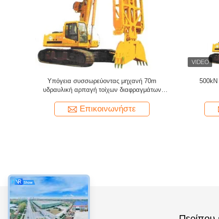
οποθέτησε
βάθος 1200mm 60m εξοπλισμός τοίχων
80 βάθος
ροφική
διαφραγμάτων πλάτους 350Kn
αρπαγή 
 τοίχων
τοίχων 
ιδρύ
Επικοινωνήστε
Κατηγορίες
Περίπου 