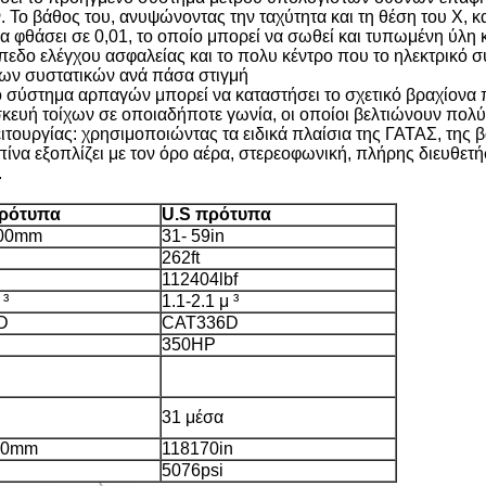
 Το βάθος του, ανυψώνοντας την ταχύτητα και τη θέση του Χ, κ
να φθάσει σε 0,01, το οποίο μπορεί να σωθεί και τυπωμένη ύλ
πεδο ελέγχου ασφαλείας και το πολυ κέντρο που το ηλεκτρικό σ
ων συστατικών ανά πάσα στιγμή
σύστημα αρπαγών μπορεί να καταστήσει το σχετικό βραχίονα πε
σκευή τοίχων σε οποιαδήποτε γωνία, οι οποίοι βελτιώνουν πολ
ουργίας: χρησιμοποιώντας τα ειδικά πλαίσια της ΓΑΤΑΣ, της βαλ
ίνα εξοπλίζει με τον όρο αέρα, στερεοφωνική, πλήρης διευθετή
.
πρότυπα
U.S πρότυπα
500mm
31- 59in
262ft
112404lbf
 ³
1.1-2.1 μ ³
D
CAT336D
350HP
31 μέσα
00mm
118170in
5076psi