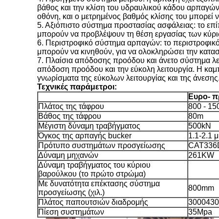
βάθος και την κλίση του υδραυλικού κάδου αρπαγών.
οθόνη, και ο μετρημένος βαθμός κλίσης του μπορεί 
5. Αξιόπιστο σύστημα προστασίας ασφάλειας: το επί
μπορούν να προβλέψουν τη θέση εργασίας των κύρι
6. Περιστροφικό σύστημα αρπαγών: το περιστροφικό 
μπορούν να κινηθούν, για να ολοκληρώσει την κατα
7. Πλαίσια απόδοσης προόδου και άνετο σύστημα λειτ
απόδοση προόδου και την εύκολη λειτουργία. Η καμπ
γνωρίσματα της εύκολων λειτουργίας και της άνεσης
Τεχνικές παράμετροι:
Ευρο- 
Πλάτος της τάφρου
800 - 1
Βάθος της τάφρου
80m
Μέγιστη δύναμη τραβήγματος
500kN
Όγκος της αρπαγής bucker
1.1-2.1 μ
Πρότυπο συστημάτων προσγείωσης
CAT336
Δύναμη μηχανών
261KW
Δύναμη τραβήγματος του κύριου
βαρούλκου (το πρώτο στρώμα)
Με δυνατότητα επέκτασης σύστημα
800mm
προσγείωσης (χιλ.)
Πλάτος παπουτσιών διαδρομής
300043
Πίεση συστημάτων
35Mpa