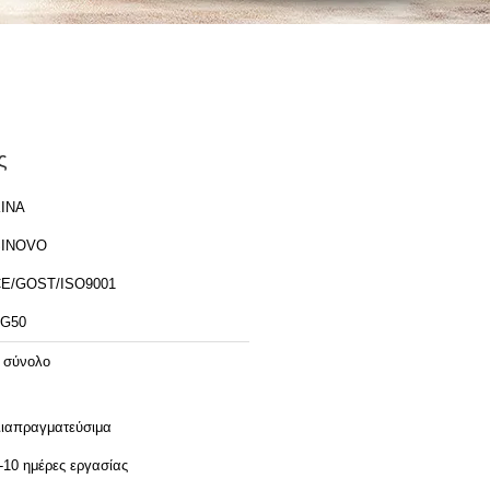
ς
ΙΝΑ
SINOVO
E/GOST/ISO9001
G50
 σύνολο
ιαπραγματεύσιμα
-10 ημέρες εργασίας