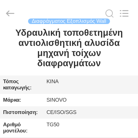
International
&
Sinovo
Heavy
Industry
Διαφράγματος Εξοπλισμός Wall
Co.Ltd..
All
Rights
Υδραυλική τοποθετημένη
ΣΠΊΤΙ
Reserved.
αντιολισθητική αλυσίδα
ΠΡΟΪΌΝΤΑ
μηχανή τοίχων
διαφραγμάτων
ΕΜΦΆΝΙΣΗ
VR
Τόπος
ΚΙΝΑ
καταγωγής:
ΠΕΡΊΠΟΥ
Μάρκα:
SINOVO
ΕΜΕΊΣ
Πιστοποίηση:
CE/ISO/SGS
Αριθμό
TG50
ΓΎΡΟΣ
μοντέλου: