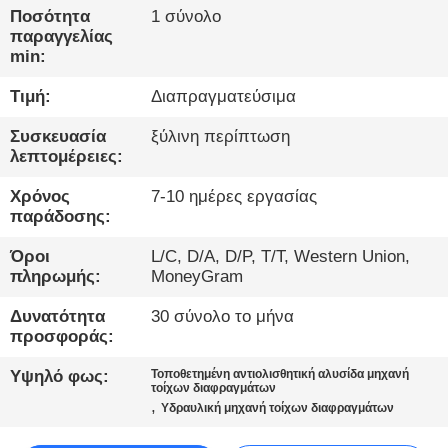
ΕΡΓΟΣΤΑΣΊΩΝ
Ποσότητα
1 σύνολο
παραγγελίας
min:
ΠΟΙΟΤΙΚΌΣ
Τιμή:
Διαπραγματεύσιμα
ΈΛΕΓΧΟΣ
Συσκευασία
ξύλινη περίπτωση
λεπτομέρειες:
ΜΑΣ
ΕΛΆΤΕ
Χρόνος
7-10 ημέρες εργασίας
παράδοσης:
ΣΕ
Όροι
L/C, D/A, D/P, T/T, Western Union,
ΕΠΑΦΉ
πληρωμής:
MoneyGram
ΜΕ
Δυνατότητα
30 σύνολο το μήνα
προσφοράς:
ΣΥΝΟΜΙΛΊΑ
Υψηλό φως:
Τοποθετημένη αντιολισθητική αλυσίδα μηχανή
ΤΏΡΑ
τοίχων διαφραγμάτων
,
Υδραυλική μηχανή τοίχων διαφραγμάτων