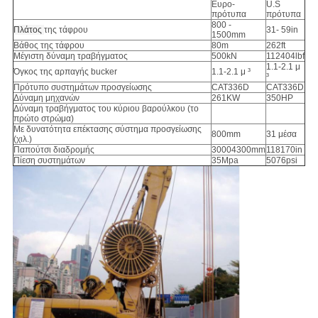
Ευρο-
U.S
πρότυπα
πρότυπα
800 -
Πλάτος
της τάφρου
31- 59in
1500mm
Βάθος της τάφρου
80m
262ft
Μέγιστη δύναμη τραβήγματος
500kN
112404lbf
1.1-2.1 μ
Όγκος της αρπαγής bucker
1.1-2.1 μ ³
³
Πρότυπο συστημάτων προσγείωσης
CAT336D
CAT336D
Δύναμη μηχανών
261KW
350HP
Δύναμη τραβήγματος του κύριου βαρούλκου (το
πρώτο στρώμα)
Με δυνατότητα επέκτασης σύστημα προσγείωσης
800mm
31 μέσα
(χιλ.)
Παπούτσι διαδρομής
30004300mm
118170in
Πίεση συστημάτων
35Mpa
5076psi