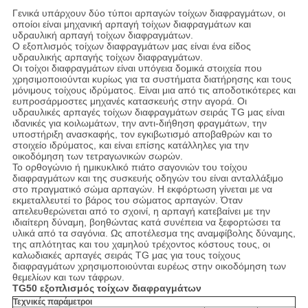
Γενικά υπάρχουν δύο τύποι αρπαγών τοίχων διαφραγμάτων, οι
οποίοι είναι μηχανική αρπαγή τοίχων διαφραγμάτων και
υδραυλική αρπαγή τοίχων διαφραγμάτων.
Ο εξοπλισμός τοίχων διαφραγμάτων μας είναι ένα είδος
υδραυλικής αρπαγής τοίχων διαφραγμάτων.
Οι τοίχοι διαφραγμάτων είναι υπόγεια δομικά στοιχεία που
χρησιμοποιούνται κυρίως για τα συστήματα διατήρησης και τους
μόνιμους τοίχους ιδρύματος. Είναι μια από τις αποδοτικότερες και
ευπροσάρμοστες μηχανές κατασκευής στην αγορά. Οι
υδραυλικές αρπαγές τοίχων διαφραγμάτων σειράς TG μας είναι
ιδανικές για κοιλωμάτων, την αντι-διήθηση φραγμάτων, την
υποστήριξη ανασκαφής, τον εγκιβωτισμό αποβαθρών και το
στοιχείο ιδρύματος, και είναι επίσης κατάλληλες για την
οικοδόμηση των τετραγωνικών σωρών.
Το ορθογώνιο ή ημικυκλικό πιάτο σαγονιών του τοίχου
διαφραγμάτων και της συσκευής οδηγών του είναι ανταλλάξιμο
στο πραγματικό σώμα αρπαγών. Η εκφόρτωση γίνεται με να
εκμεταλλευτεί το βάρος του σώματος αρπαγών. Όταν
απελευθερώνεται από το σχοινί, η αρπαγή κατεβαίνει με την
ιδιαίτερη δύναμη, βοηθώντας κατά συνέπεια να ξεφορτώσει τα
υλικά από τα σαγόνια. Ως αποτέλεσμα της αναμφίβολης δύναμης,
της απλότητας και του χαμηλού τρέχοντος κόστους τους, οι
καλωδιακές αρπαγές σειράς TG μας για τους τοίχους
διαφραγμάτων χρησιμοποιούνται ευρέως στην οικοδόμηση των
θεμελίων και των τάφρων.
TG50 εξοπλισμός τοίχων διαφραγμάτων
Τεχνικές παράμετροι