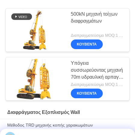
500kN μηχανή τοίχων
διαφραγμάτων
Διαπραγματεύσιμα MOQ:1 σύνολο
ΚΟΥΒΈΝΤΑ
Υπόγεια
συσσωρεύοντας μηχανή
70m υδραυλική αρπαγή
τοίχων διαφραγμάτων
Διαπραγματεύσιμα MOQ:1 σύνολο
261kw
ΚΟΥΒΈΝΤΑ
Διαφράγματος Εξοπλισμός Wall
Μέθοδος TRD μηχανής κοπής χαρακωμάτων