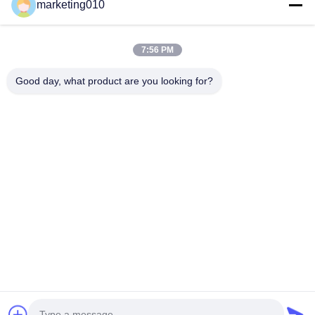
marketing010
TG35 η αντιολισθητική αλυσίδα τοποθέτησε την υδραυλική
υπόγεια περιστροφική τρυπώντας με τρυπάνι αρπαγή τοίχων
διαφραγμάτων
7:56 PM
βάθος 1200mm 60m εξοπλισμός τοίχων διαφραγμάτων
πλάτους 350Kn
Good day, what product are you looking for?
Λαϊκή κατηγορία
Όλα
Υδραυλικός 
Περιστροφική 
Διακόπτης Σωρών
Γεωτρύπανα
Core Εξέδρα 
CFA Εξοπλισμού
Γεώτρησης 
Πετρελαίου
Waterwell Εξέδρα 
Rotator 
Γεώτρησης 
Περιβλημάτων
Πετρελαίου
Υδραυλικό 
Desander
Δράπανα Crawler