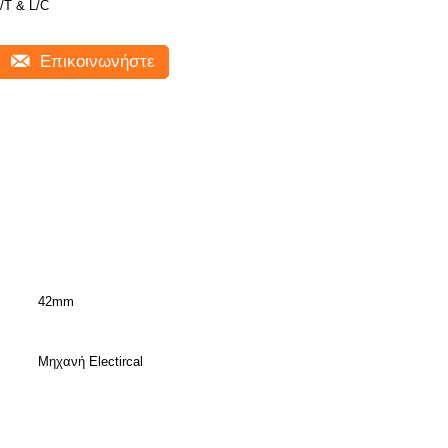
/T & L/C
Επικοινωνήστε
42mm
Μηχανή Electircal