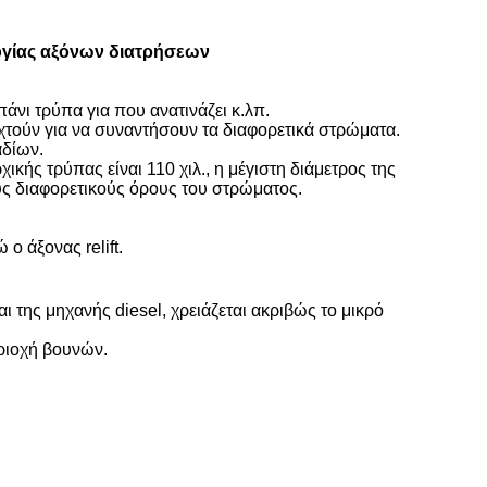
ογίας αξόνων διατρήσεων
άνι τρύπα για που ανατινάζει κ.λπ.
χτούν για να συναντήσουν τα διαφορετικά στρώματα.
αδίων.
ικής τρύπας είναι 110 χιλ., η μέγιστη διάμετρος της
ους διαφορετικούς όρους του στρώματος.
 άξονας relift.
 της μηχανής diesel, χρειάζεται ακριβώς το μικρό
εριοχή βουνών.