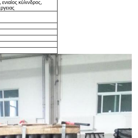
, ενιαίος κύλινδρος,
έργειας