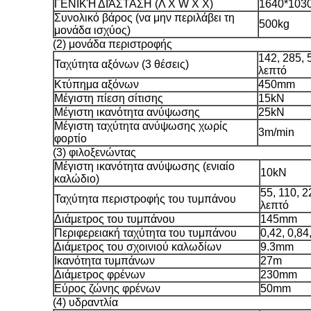
ΓΕΝΙΚΉ ΔΙΆΣΤΑΣΗ (Λ Χ W Χ Χ)
1640*103
Συνολικό βάρος (να μην περιλάβει τη
500kg
μονάδα ισχύος)
(2)
μονάδα περιστροφής
142, 285, 
Ταχύτητα αξόνων (3 θέσεις)
λεπτό
Κτύπημα αξόνων
450mm
Μέγιστη πίεση σίτισης
15kN
Μέγιστη ικανότητα ανύψωσης
25kN
Μέγιστη ταχύτητα ανύψωσης χωρίς
3m/min
φορτίο
(3)
φιλοξενώντας
Μέγιστη ικανότητα ανύψωσης (ενιαίο
10kN
καλώδιο)
55, 110, 
Ταχύτητα περιστροφής του τυμπάνου
λεπτό
Διάμετρος του τυμπάνου
145mm
Περιφερειακή ταχύτητα του τυμπάνου
0,42, 0,84
Διάμετρος του σχοινιού καλωδίων
9.3mm
Ικανότητα τυμπάνων
27m
Διάμετρος φρένων
230mm
Εύρος ζώνης φρένων
50mm
(4)
υδραντλία