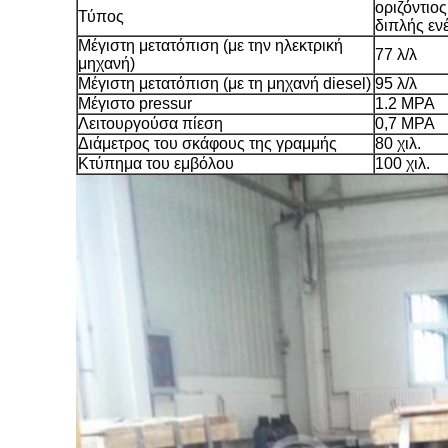
οριζόντιος
Τύπος
διπλής εν
Μέγιστη μετατόπιση (με την ηλεκτρική
77 λ/λ
μηχανή)
Μέγιστη μετατόπιση (με τη μηχανή diesel)
95 λ/λ
Μέγιστο pressur
1.2 MPA
Λειτουργούσα πίεση
0,7 MPA
Διάμετρος του σκάφους της γραμμής
80 χιλ.
Κτύπημα του εμβόλου
100 χιλ.