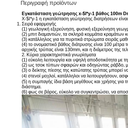
Περιγραφή προϊόντων
Εγκατάσταση γεώτρησης x-$l*y-1 βάθος 100m D
X-$l*y-1 η εγκατάσταση γεώτρησης διατρήσεων είνα
Σειρά εφαρμογής
(1) γεωλογική εξερεύνηση, φυσική εξερεύνηση γεωγρα
(2)
μπιτ διαμαντιών, τα σκληρά κομμάτια κραμάτων 
(3) κατάλληλος για τα πυριτικά στρώματα σειράς μα
(4) το ονομαστικό βάθος διάτρυσης είναι 100 μέτρα τ
αρχικής τρύπας είναι 130mm, και η διάμετρος της τε
2. Κύρια χαρακτηριστικά γνωρίσματα
(1) εύκολη λειτουργία και υψηλή αποδοτικότητα με τη
(2) ως τσοκ τύπων σφαιρών και οδηγώντας ράβδο, μπ
(3) ο δείκτης πίεσης της κατώτατης τρύπας μπορεί ν
στενοί μοχλοί, κατάλληλοι να λειτουργήσουν, ασφα
(4)
(5) η συμπαγής ίδια βάση μεγέθους και χρήσης για τ
διάστημα.
(6) φως σε βάρος, εύκολο να συγκεντρώσει, να αποσυ