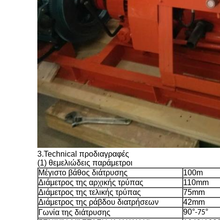
3.Technical προδιαγραφές
(1) θεμελιώδεις παράμετροι
Μέγιστο βάθος διάτρυσης
100m
Διάμετρος της αρχικής τρύπας
110mm
Διάμετρος της τελικής τρύπας
75mm
Διάμετρος της ράβδου διατρήσεων
42mm
90°
°
Γωνία της διάτρυσης
-75