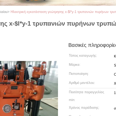
λαίου
>
Ηλεκτρική εγκατάσταση γεώτρησης x-$l*y-1 τρυπανιών πυρήνων τρυπ
ης x-$l*y-1 τρυπανιών πυρήνων τρυπών
Βασικές πληροφορίε
Τόπος καταγωγής:
Κ
Μάρκα:
Πιστοποίηση:
C
Αριθμό μοντέλου:
X
Ποσότητα παραγγελίας
1
min:
Χρόνος παράδοσης:
σ