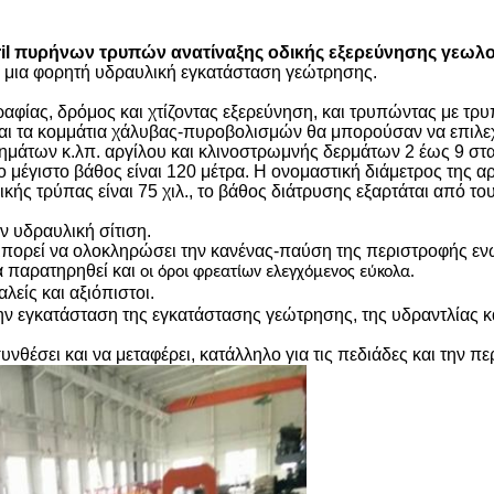
ril πυρήνων τρυπών ανατίναξης οδικής εξερεύνησης γεωλ
ι μια φορητή υδραυλική εγκατάσταση γεώτρησης.
φίας, δρόμος και χτίζοντας εξερεύνηση, και τρυπώντας με τρυπ
και τα κομμάτια χάλυβας-πυροβολισμών θα μπορούσαν να επιλε
θημάτων κ.λπ. αργίλου και κλινοστρωμνής δερμάτων 2 έως 9 στ
ο μέγιστο βάθος είναι 120 μέτρα. Η ονομαστική διάμετρος της αρχ
λικής τρύπας είναι 75 χιλ., το βάθος διάτρυσης εξαρτάται από τ
ν υδραυλική σίτιση.
ορεί να ολοκληρώσει την κανένας-παύση της περιστροφής ενώ ο
α παρατηρηθεί και
οι όροι φρεατίων ελεγχόμενος εύκολα.
λείς και αξιόπιστοι.
ην εγκατάσταση της εγκατάστασης γεώτρησης, της υδραντλίας και
νθέσει και να μεταφέρει, κατάλληλο για τις πεδιάδες και την π