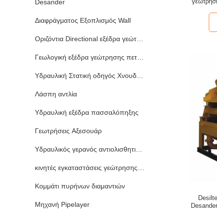
γεώτρησ
Desander
χ
Διαφράγματος Εξοπλισμός Wall
Οριζόντια Directional εξέδρα γεώτρησης πετρελαίου
Γεωλογική εξέδρα γεώτρησης πετρελαίου
Υδραυλική Στατική οδηγός Χνουδωτά
Λάσπη αντλία
Υδραυλική εξέδρα πασσαλόπηξης
Γεωτρήσεις Αξεσουάρ
Υδραυλικός γερανός αντιολισθητικών αλυσίδων
κινητές εγκαταστάσεις γεώτρησης διατρήσεων
Κομμάτι πυρήνων διαμαντιών
Desil
Μηχανή Pipelayer
Desander