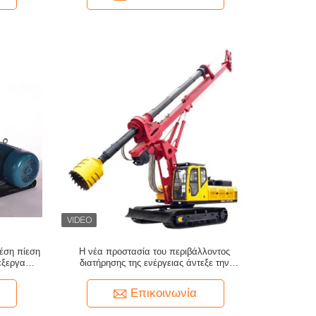
μέση πίεση
Η νέα προστασία του περιβάλλοντος
εξεργασία
διατήρησης της ενέργειας άντεξε την
μοσμένης
κατασκευή σωρών TR100D που συσσωρεύει
την υδραυλική μηχανή εγκαταστάσεων
Επικοινωνία
γεώτρησης διατρήσεων