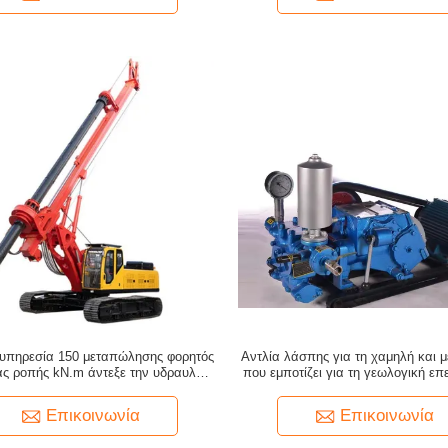
 υπηρεσία 150 μεταπώλησης φορητός
Αντλία λάσπης για τη χαμηλή και 
ς ροπής kN.m άντεξε την υδραυλική
που εμποτίζει για τη γεωλογική επ
ανή εγκαταστάσεων γεώτρησης
οικοδόμησης και ιδρύματος εφαρ
διατρήσεων σωρών
μηχανικής
Επικοινωνία
Επικοινωνία