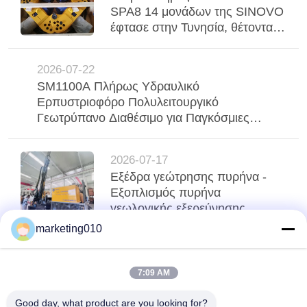
SPA8 14 μονάδων της SINOVO
έφτασε στην Τυνησία, θέτοντας
νέα πρότυπα για την
αποδοτικότητα των θεμελίων
2026-07-22
SM1100A Πλήρως Υδραυλικό
Ερπυστριοφόρο Πολυλειτουργικό
Γεωτρύπανο Διαθέσιμο για Παγκόσμιες
Παραγγελίες
2026-07-17
Εξέδρα γεώτρησης πυρήνα -
Εξοπλισμός πυρήνα
γεωλογικής εξερεύνησης
υψηλής ακρίβειας,
marketing010
επαγγελματικός πυρήνας και
δοκιμές SPT all-in-one
κορυφή
7:09 AM
Good day, what product are you looking for?