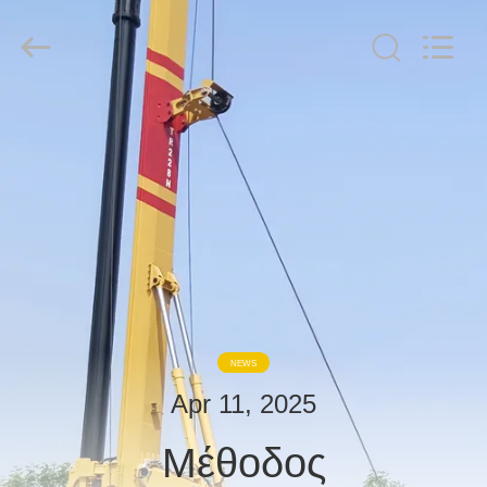
derlandse
ληνικά
日
本語
한국
العرب
हिन्दी
Türkçe
ΣΠΊΤΙ
ndonesia
iếng Việt
ไทย
বাংলা
فارسی
ΠΡΟΪΌΝΤΑ
Polski
ΕΜΦΆΝΙΣΗ
Κίνα
καλός
VR
Ποιότητα
Υδραυλικός
διακόπτης
σωρών
προμηθευτής.
Copyright
ΠΕΡΊΠΟΥ
©
NEWS
2010
ΕΜΕΊΣ
-
2026
Apr 11, 2025
Beijing
Sinovo
International
Μέθοδος
&
ΓΎΡΟΣ
Sinovo
Heavy
Industry