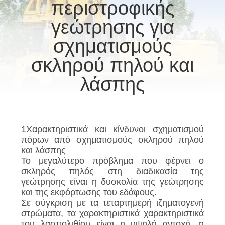
ΕΡΓΟΣΤΑΣΊΩΝ
περιστροφικής
Co.Ltd..
All
Rights
γεώτρησης για
Reserved.
ΠΟΙΟΤΙΚΌΣ
σχηματισμούς
ΈΛΕΓΧΟΣ
σκληρού πηλού και
λάσπης
ΜΑΣ
ΕΛΆΤΕ
ΣΕ
1Χαρακτηριστικά και κίνδυνοι σχηματισμού
ΕΠΑΦΉ
πόρων από σχηματισμούς σκληρού πηλού
ΜΕ
και λάσπης
Το μεγαλύτερο πρόβλημα που φέρνει ο
σκληρός πηλός στη διαδικασία της
ΣΥΝΟΜΙΛΊΑ
γεώτρησης είναι η δυσκολία της γεώτρησης
και της εκφόρτωσης του εδάφους.
ΤΏΡΑ
Σε σύγκριση με τα τεταρτημερή ιζηματογενή
στρώματα, τα χαρακτηριστικά χαρακτηριστικά
του λασπολιθίου είναι η υψηλή αντοχή, η