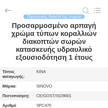
International
&
Sinovo
Heavy
Industry
Υδραυλικός διακόπτης σωρών
Co.Ltd..
All
Rights
Προσαρμοσμένο αρπαγή
ΣΠΊΤΙ
Reserved.
χρώμα τύπων κοραλλιών
ΠΡΟΪΌΝΤΑ
διακοπτών σωρών
κατασκευής υδραυλικό
ΕΜΦΆΝΙΣΗ
εξουσιοδότηση 1 έτους
VR
Τόπος
ΚΙΝΑ
καταγωγής:
ΠΕΡΊΠΟΥ
ΕΜΕΊΣ
Μάρκα:
SINOVO
Πιστοποίηση:
CE/GOST/ISO9001
ΓΎΡΟΣ
Αριθμό
SPC470