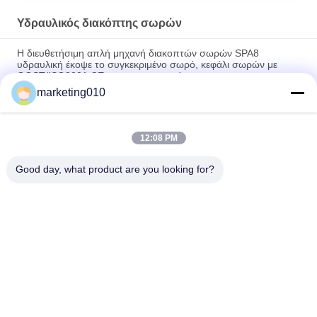
Υδραυλικός διακόπτης σωρών
Η διευθετήσιμη απλή μηχανή διακοπτών σωρών SPA8
υδραυλική έκοψε το συγκεκριμένο σωρό, κεφάλι σωρών με
GOST/ISO9001 CE το πιστοποιητικό
marketing010
Υδραυλική Μηχανή Διάσπασης στην εξόρυξη
Πλάτος 800mm τοίχων περικοπών υδραυλικός σωρών κόπτης
12:08 PM
τοίχων διακοπτών τοίχων διακοπτών υδραυλικός, τοίχος
σπασιμάτων ή ακτίνα
Good day, what product are you looking for?
Λαϊκή κατηγορία
Όλα
Υδραυλικός 
Περιστροφική 
Διακόπτης Σωρών
Γεωτρύπανα
Core Εξέδρα 
CFA Εξοπλισμού
Γεώτρησης 
Πετρελαίου