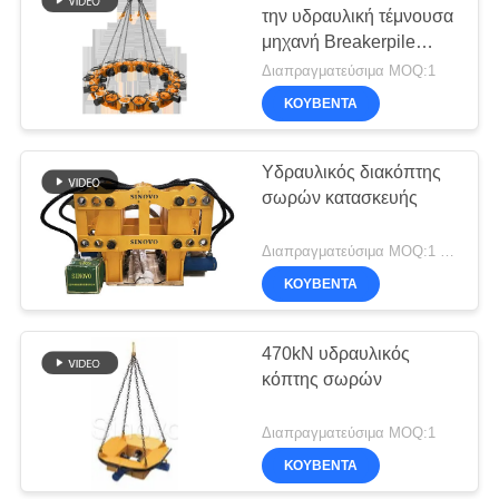
την υδραυλική τέμνουσα
μηχανή Breakerpile
σωρών
Διαπραγματεύσιμα MOQ:1
ΚΟΥΒΈΝΤΑ
Υδραυλικός διακόπτης
σωρών κατασκευής
Διαπραγματεύσιμα MOQ:1 σύνολο
ΚΟΥΒΈΝΤΑ
470kN υδραυλικός
κόπτης σωρών
Διαπραγματεύσιμα MOQ:1
ΚΟΥΒΈΝΤΑ