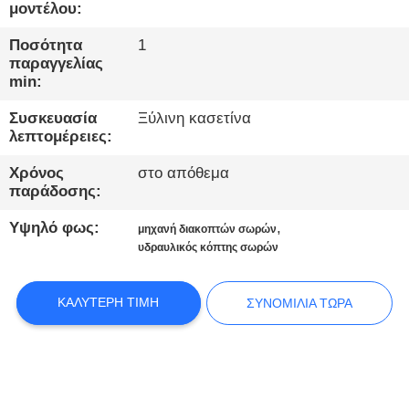
ΕΡΓΟΣΤΑΣΊΩΝ
μοντέλου:
Ποσότητα
1
ΠΟΙΟΤΙΚΌΣ
παραγγελίας
min:
ΈΛΕΓΧΟΣ
Συσκευασία
Ξύλινη κασετίνα
λεπτομέρειες:
ΜΑΣ
Χρόνος
στο απόθεμα
ΕΛΆΤΕ
παράδοσης:
ΣΕ
Υψηλό φως:
,
μηχανή διακοπτών σωρών
ΕΠΑΦΉ
υδραυλικός κόπτης σωρών
ΜΕ
ΚΑΛΎΤΕΡΗ ΤΙΜΉ
ΣΥΝΟΜΙΛΊΑ ΤΏΡΑ
ΣΥΝΟΜΙΛΊΑ
ΤΏΡΑ