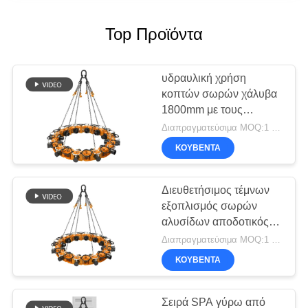
Top Προϊόντα
υδραυλική χρήση
κοπτών σωρών χάλυβα
1800mm με τους
εκσκαφείς
Διαπραγματεύσιμα MOQ:1 σύνολο
ΚΟΥΒΈΝΤΑ
Διευθετήσιμος τέμνων
εξοπλισμός σωρών
αλυσίδων αποδοτικός
790kN SPA8
Διαπραγματεύσιμα MOQ:1 σύνολο
υδραυλικός
ΚΟΥΒΈΝΤΑ
Σειρά SPA γύρω από