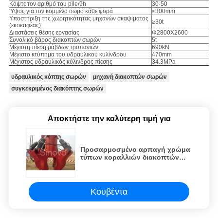
Κόψτε τον αριθμό του pile/9h
30-50
Ύψος για τον κομμένο σωρό κάθε φορά
≤300mm
Υποστήριξη της χωρητικότητας μηχανών σκαψίματος
≥30t
(εκσκαφέας)
Διαστάσεις θέσης εργασίας
Φ2800X2600
Συνολικό βάρος διακοπτών σωρών
5t
Μέγιστη πίεση ράβδων τρυπανιών
690kN
Μέγιστο κτύπημα του υδραυλικού κυλίνδρου
470mm
Μέγιστος υδραυλικός κύλινδρος πίεσης
34.3MPa
υδραυλικός κόπτης σωρών
μηχανή διακοπτών σωρών
συγκεκριμένος διακόπτης σωρών
Αποκτήστε την καλύτερη τιμή για
Προσαρμοσμένο αρπαγή χρώμα
τύπων κοραλλιών διακοπτών
σωρών κατασκευής υδραυλικό
εξουσιοδότηση 1 έτους
Κουβέντα